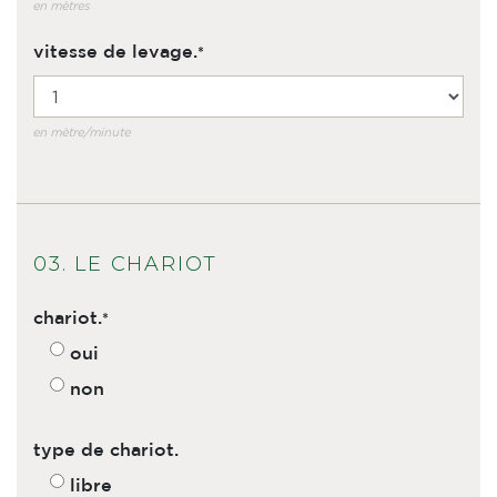
en mètres
vitesse de levage.
en mètre/minute
03. LE CHARIOT
chariot.
oui
non
type de chariot.
libre