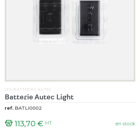
LES-BATTERIES-AUTEC
Batterie Autec Light
ref.
BATLI0002
113,70 €
HT
en stock
Prix