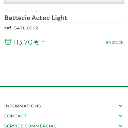
LES-BATTERIES-AUTEC
Batterie Autec Light
ref.
BATLI0002
113,70 €
HT
en stock
Prix
INFORMATIONS
CONTACT.
SERVICE COMMERCIAL.