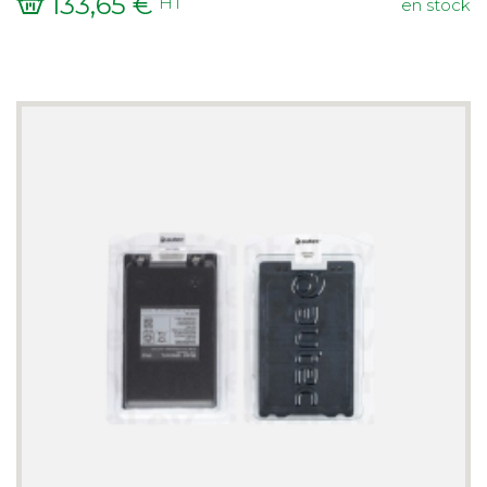
133,65 €
HT
en stock
Prix