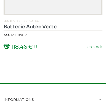
LES-BATTERIES-AUTEC
Batterie Autec Verte
ref.
MH0707
118,46 €
HT
en stock
Prix
INFORMATIONS