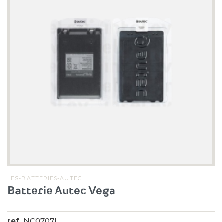
LES-BATTERIES-AUTEC
Batterie Autec Vega
ref.
NC0707L