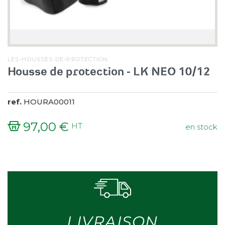
LES-HOUSSES-DE-PROTECTION
Housse de protection - LK NEO 10/12
ref.
HOURA00011
97,00 €
HT
en stock
Prix
LIVRAISON