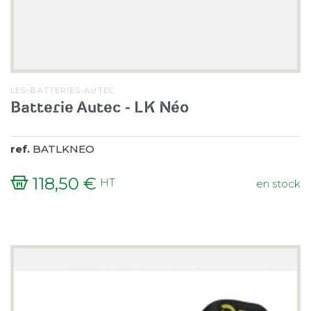
LES-BATTERIES-AUTEC
Batterie Autec - LK Néo
ref.
BATLKNEO
118,50 €
HT
en stock
Prix