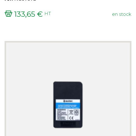
133,65 €
HT
en stock
Prix