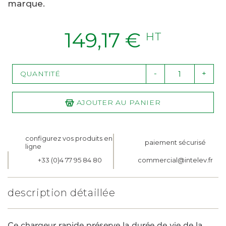
marque.
149,17 €
HT
-
+
QUANTITÉ
AJOUTER AU PANIER
configurez vos produits en
paiement sécurisé
ligne
+33 (0)4 77 95 84 80
commercial@intelev.fr
description détaillée
Ce chargeur rapide préserve la durée de vie de la