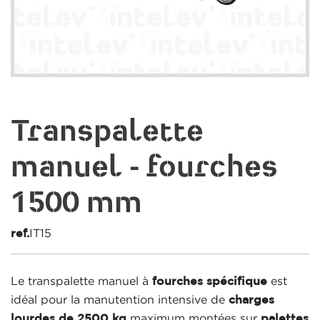
Transpalette
manuel - fourches
1500 mm
IT15
ref.
Le transpalette manuel à
est
fourches spécifique
idéal pour la manutention intensive de
charges
maximum montées sur
lourdes de 2500 kg
palettes