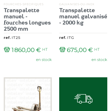
FOURCHES-SPECIFIQUES
GALVANISES-OU-INOX
Transpalette
Transpalette
manuel -
manuel galvanisé
fourches longues
- 2000 kg
2500 mm
ref.
IT25
ref.
ITG
1 860,00 €
675,00 €
HT
HT
Prix
Prix
en stock
en stock