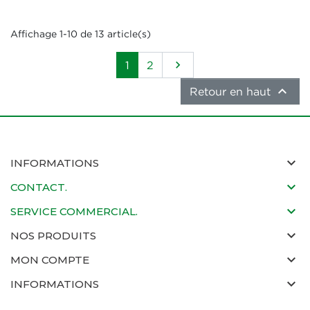
Affichage 1-10 de 13 article(s)
Suivant

1
2

Retour en haut
INFORMATIONS
CONTACT.
SERVICE COMMERCIAL.
NOS PRODUITS
MON COMPTE
INFORMATIONS