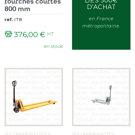
fourches courtes
DÉS 500€
D’ACHAT
800 mm
en France
ref.
IT8
métropolitaine.
376,00 €
HT
Prix
en stock
LES-TRANSPALETTES-A-
LES-TRANSPALETTES-