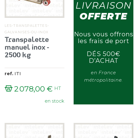
LIVRAISON
OFFERTE
LES-TRANSPALETTES-
GALVANISES-OU-INOX
Nous vous offrons
Transpalette
les frais de port
manuel inox -
2500 kg
DÉS 500€
D’ACHAT
en France
ref.
ITI
métropolitaine.
2 078,00 €
HT
Prix
en stock