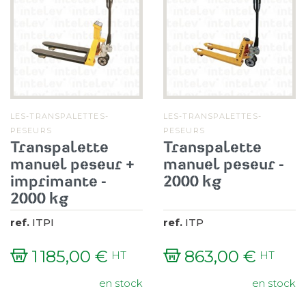
LES-TRANSPALETTES-
LES-TRANSPALETTES-
PESEURS
PESEURS
Transpalette
Transpalette
manuel peseur +
manuel peseur -
imprimante -
2000 kg
2000 kg
ref.
ITPI
ref.
ITP
1 185,00 €
863,00 €
HT
HT
Prix
Prix
en stock
en stock