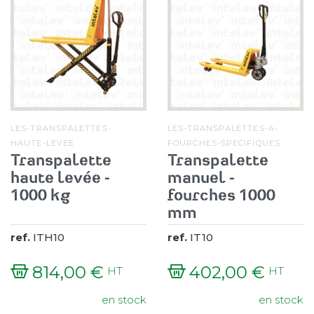
LES-TRANSPALETTES-
LES-TRANSPALETTES-A-
HAUTE-LEVEE
FOURCHES-SPECIFIQUES
Transpalette
Transpalette
haute levée -
manuel -
1000 kg
fourches 1000
mm
ref.
ITH10
ref.
IT10
814,00 €
402,00 €
HT
HT
Prix
Prix
en stock
en stock