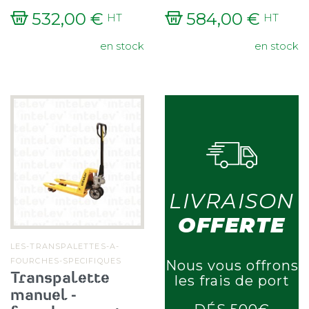
532,00 €
584,00 €
HT
HT
Prix
Prix
en stock
en stock
LIVRAISON
OFFERTE
LES-TRANSPALETTES-A-
FOURCHES-SPECIFIQUES
Nous vous offrons
Transpalette
les frais de port
manuel -